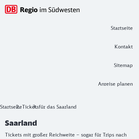
Hauptnavigation
Startseite
Kontakt
Sitemap
Anreise planen
Saarland
Startseite
Tickets
für das Saarland
Tickets mit großer Reichweite – sogar für Trips nach Luxe
Saarland
Tickets mit großer Reichweite – sogar für Trips nach