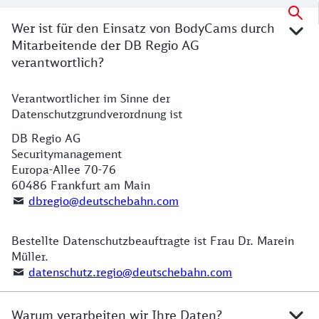
Datenschutzhinweise Bodycam im Detail
Wer ist für den Einsatz von BodyCams durch
Mitarbeitende der DB Regio AG
verantwortlich?
Verantwortlicher im Sinne der
Verantwortlich für den Einsatz von BodyCams in den 
Datenschutzgrundverordnung ist
DB Regio AG
Securitymanagement
Europa-Allee 70-76
60486 Frankfurt am Main
dbregio@deutschebahn.com
Bestellte Datenschutzbeauftragte ist Frau Dr. Marein
Müller.
datenschutz.regio@deutschebahn.com
Warum verarbeiten wir Ihre Daten?