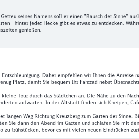
.
: Getreu seines Namens soll er einen "Rausch der Sinne" au
en - hinter jeder Hecke gibt es etwas zu entdecken. Währen
szeiten genießen.
nd Entschleunigung. Daher empfehlen wir Ihnen die Anreise
 genug Platz, damit Sie bequem Ihr Fahrrad nebst Übernac
e kleine Tour durch das Städtchen an. Die Nähe zu den Nach
derten aufwarten. In der Altstadt finden sich Kneipen, Ca
ter langen Weg Richtung Kreuzberg zum Garten der Sinne. 
eßen Sie dann den Abend im Garten und schlafen Sie mit de
ro zu frühstücken, bevor es mit vielen neuen Eindrücken zu