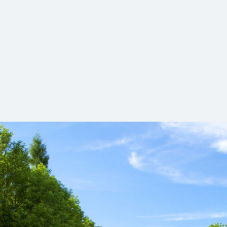
der Sinne
ben am Lieblingsort? Im Garten der Sinne in Merzig können 