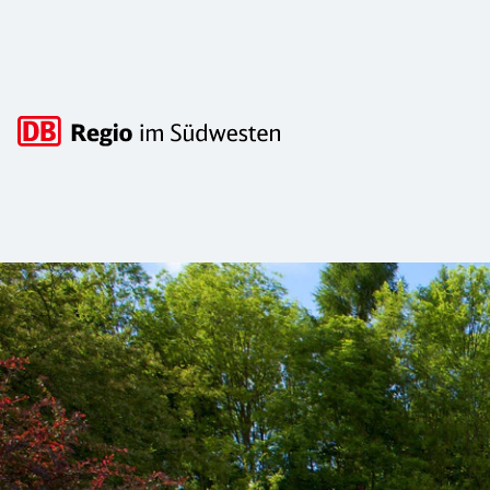
Hauptnavigation
Ungewöhnlich übernachten im Garten 
Wer hat schon mal davon geträumt, abends einfach dazublei