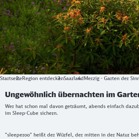
Startseite
Region entdecken
Saarland
Merzig - Garten der Sin
Ungewöhnlich übernachten im Garten
Wer hat schon mal davon geträumt, abends einfach dazubl
im Sleep-Cube sichern.
"sleeperoo" heißt der Würfel, der mitten in der Natur beh